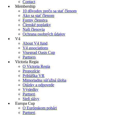
Contact
Membership
10 dôvodov prečo sa stať členom
Ako sa stať členom
Formy členstva
Členské poplatky
Naši členovia
Ochrana osobných údajov
V4
About V4 fund
V4 associations
Visegrad Oasis Cup
Partners
Victoria Regia
O Victoria Regia
Propozície
Prihláška VR
Mimoriadna súťažná úloha
Otázky a odpovede
Výsledky
Partneri
Sieň slávy
Europa Cup
O Európskom pohári
Partneri