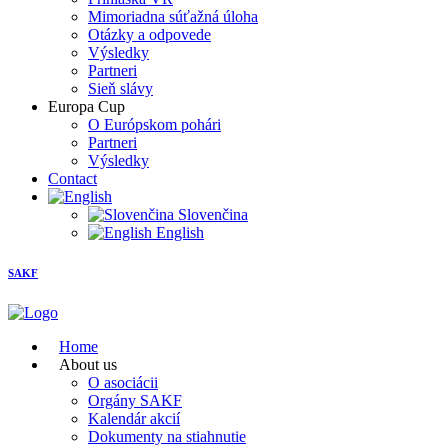
Mimoriadna súťažná úloha
Otázky a odpovede
Výsledky
Partneri
Sieň slávy
Europa Cup
O Európskom pohári
Partneri
Výsledky
Contact
Slovenčina
English
SAKF
Home
About us
O asociácii
Orgány SAKF
Kalendár akcií
Dokumenty na stiahnutie