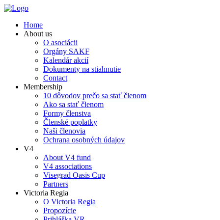
Home
About us
O asociácii
Orgány SAKF
Kalendár akcií
Dokumenty na stiahnutie
Contact
Membership
10 dôvodov prečo sa stať členom
Ako sa stať členom
Formy členstva
Členské poplatky
Naši členovia
Ochrana osobných údajov
V4
About V4 fund
V4 associations
Visegrad Oasis Cup
Partners
Victoria Regia
O Victoria Regia
Propozície
Prihláška VR