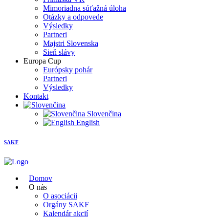
Mimoriadna súťažná úloha
Otázky a odpovede
Výsledky
Partneri
Majstri Slovenska
Sieň slávy
Europa Cup
Európsky pohár
Partneri
Výsledky
Kontakt
Slovenčina
English
SAKF
Domov
O nás
O asociácii
Orgány SAKF
Kalendár akcií