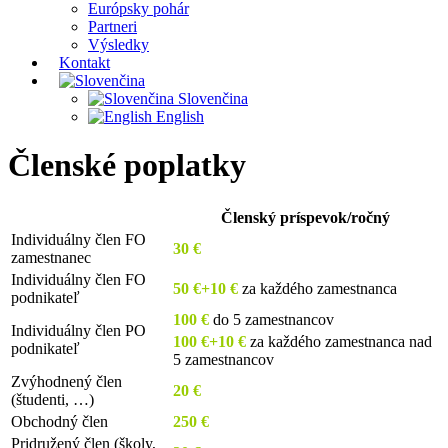
Európsky pohár
Partneri
Výsledky
Kontakt
Slovenčina
English
Členské poplatky
Členský príspevok/ročný
Individuálny člen FO
30 €
zamestnanec
Individuálny člen FO
50 €+10 €
za každého zamestnanca
podnikateľ
100 €
do 5 zamestnancov
Individuálny člen PO
100 €+10 €
za každého zamestnanca nad
podnikateľ
5 zamestnancov
Zvýhodnený člen
20 €
(študenti, …)
Obchodný člen
250 €
Pridružený člen (školy,