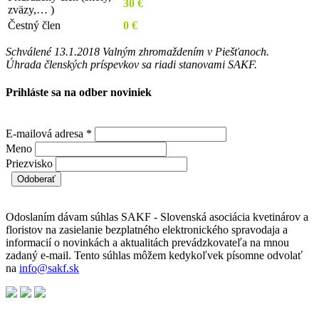
30 €
zväzy,… )
Čestný člen
0 €
Schválené 13.1.2018 Valným zhromaždením v Piešťanoch.
Úhrada členských príspevkov sa riadi stanovami SAKF.
Prihláste sa na odber noviniek
E-mailová adresa
*
Meno
Priezvisko
Odoslaním dávam súhlas SAKF - Slovenská asociácia kvetinárov a
floristov na zasielanie bezplatného elektronického spravodaja a
informacií o novinkách a aktualitách prevádzkovateľa na mnou
zadaný e-mail. Tento súhlas môžem kedykoľvek písomne odvolať
na
info@sakf.sk