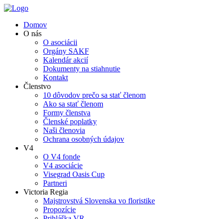
Domov
O nás
O asociácii
Orgány SAKF
Kalendár akcií
Dokumenty na stiahnutie
Kontakt
Členstvo
10 dôvodov prečo sa stať členom
Ako sa stať členom
Formy členstva
Členské poplatky
Naši členovia
Ochrana osobných údajov
V4
O V4 fonde
V4 asociácie
Visegrad Oasis Cup
Partneri
Victoria Regia
Majstrovstvá Slovenska vo floristike
Propozície
Prihláška VR