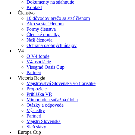
Dokumenty na stiahnutie
Kontakt
Členstvo
10 dôvodov prečo sa stať členom
Ako sa stať členom
Formy členstva
Členské poplatky
Naši členovia
Ochrana osobných údajov
V4
O V4 fonde
V4 asociácie
Visegrad Oasis Cup
Partneri
Victoria Regia
Majstrovstvá Slovenska vo floristike
Propozície
Prihláška VR
Mimoriadna súťažná úloha
Otázky a odpovede
Výsledky
Partneri
Majstri Slovenska
Sieň slávy
Europa Cup