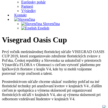
Európsky pohár
Partneri
Výsledky
Kontakt
Slovenčina
English
Visegrad Oasis Cup
Prvý ročník medzinárodnej floristickej súťaže VISEGRAD OASIS
CUP 2019, ktorú zorganizovalo združenie floristických zväzov z
Poľska, Českej republiky a Slovenska sa uskutočnil v priestoroch
Výstavišťa FLORA v Olomouci s cieľom vytvoriť platformu pre
špičkových floristov z krajín V4, kde by si mohli vzájomne
porovnať svoje zručnosti a talent.
Prostredníctvom súťaže chceme ukázať rozdielny pohľad na iné
floristické techniky pri aranžovaní kvetov v krajinách V4 , ďalším
cieľom je spolupráca a výmena skúseností pri organizovaní
floristických súťaží v krajinách V4, ako aj výmena skúsenosti pri
odbornom vzdelávaní študentov v krajinách V4.