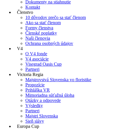
Dokumenty na stiahnutie
Kontakt
Členstvo
10 dôvodov prečo sa stať členom
Ako sa stať členom
Formy členstva
Členské poplatky
Naši členovia
Ochrana osobných údajov
V4
O V4 fonde
V4 asociácie
Visegrad Oasis Cup
Partneri
Victoria Regia
Majstrovstvá Slovenska vo floristike
Propozície
Prihláška VR
Mimoriadna súťažná úloha
Otázky a odpovede
Výsledky
Partneri
Majstri Slovenska
Sieň slávy
Europa Cup