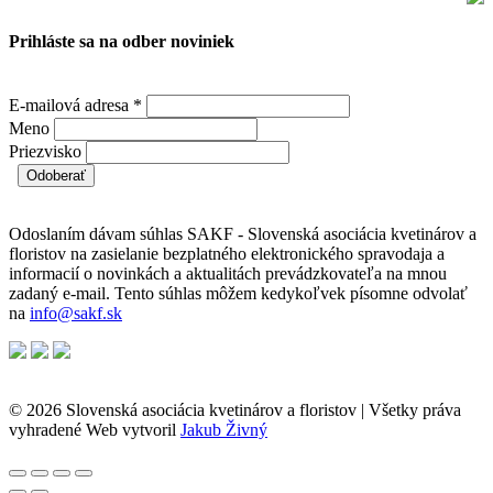
Prihláste sa na odber noviniek
E-mailová adresa
*
Meno
Priezvisko
Odoslaním dávam súhlas SAKF - Slovenská asociácia kvetinárov a
floristov na zasielanie bezplatného elektronického spravodaja a
informacií o novinkách a aktualitách prevádzkovateľa na mnou
zadaný e-mail. Tento súhlas môžem kedykoľvek písomne odvolať
na
info@sakf.sk
© 2026 Slovenská asociácia kvetinárov a floristov | Všetky práva
vyhradené
Web vytvoril
Jakub Živný