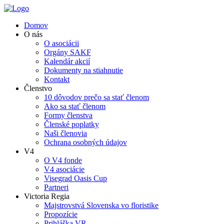
Domov
O nás
O asociácii
Orgány SAKF
Kalendár akcií
Dokumenty na stiahnutie
Kontakt
Členstvo
10 dôvodov prečo sa stať členom
Ako sa stať členom
Formy členstva
Členské poplatky
Naši členovia
Ochrana osobných údajov
V4
O V4 fonde
V4 asociácie
Visegrad Oasis Cup
Partneri
Victoria Regia
Majstrovstvá Slovenska vo floristike
Propozície
Prihláška VR