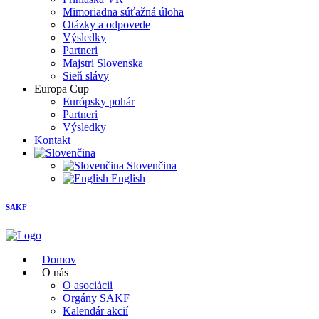
Mimoriadna súťažná úloha
Otázky a odpovede
Výsledky
Partneri
Majstri Slovenska
Sieň slávy
Europa Cup
Európsky pohár
Partneri
Výsledky
Kontakt
Slovenčina
English
SAKF
Domov
O nás
O asociácii
Orgány SAKF
Kalendár akcií